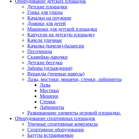
Оборудование детских площадок
Детские площадки
Горка для улицы
Качалки на пружине
Домики для детей
Машинки для детской площадки
Карусели на детскую площадку
Качели уличные
Качалка (качели)-балансир
Песочницы
Скамейки-лавочки
Детские беседки
Заборы (ограждения)
Веранды (теневые навесы)
Лазы, мостики, мишени, стенки, лабиринты
Лазы
Мостики
Мишени
Стенки
Лабиринты
Развивающие элементы игровой площадки.
Оборудование спортивных площадок
Уличные спортивные комплексы
Спортивное оборудование
Батуты встраиваемые