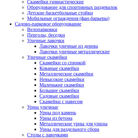
Скамейки гимнастические
Оборудование для спортивных раздевалок
Детские баскетбольные стойки
Мобильные ограждения (фан-барьеры)
Садово-парковое оборудование
Велопарковки
Перголы, беседки
Уличные лавочки
Лавочки уличные из дерева
Лавочки уличные металлические
Уличные скамейки
Скамейки со спинкой
Кованые скамейки
Металлические скамейки
Невысокие скамейки
Маленькие скамейки
Большие скамейки
Садовые скамейки
Скамейки с навесом
Урны уличные
Урны под камень
Урны из бетона
Металлические урны для улицы
Урны для раздельного сбора
Столы с лавочками