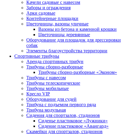
Качели садовые с навесом
Заборы и ограждения
Арки садовые
Контейнерные площадки
Цветочницы, вазоны уличные
Вазоны из бетона и каменной крошки
Цветочницы деревянные
Оборудование для площадок для дрессировки
собак
Элементы благоустройства территории
Спортивные трибуны
Аренда спортивных трибун
Трибуны сборно-разборные
Трибуны сборно-разборные «Эконом»
Трибуны с навесом
Трибуны телескопические
Трибуны мобильные
Кресло VIP
Оборудование для судей
Трибуна с подъемом первого ряда
Трибуна модульная
Сидения для спортзалов, стадионов
Сиденье пластиковое «Лужники»
Сидение пластиковое «Авангард»
Скамейки для спортзалов, стадионов