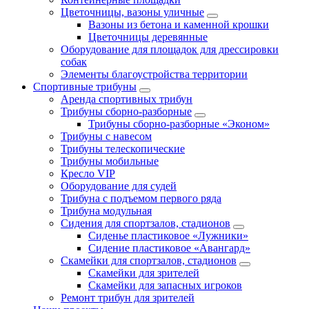
Цветочницы, вазоны уличные
Вазоны из бетона и каменной крошки
Цветочницы деревянные
Оборудование для площадок для дрессировки
собак
Элементы благоустройства территории
Спортивные трибуны
Аренда спортивных трибун
Трибуны сборно-разборные
Трибуны сборно-разборные «Эконом»
Трибуны с навесом
Трибуны телескопические
Трибуны мобильные
Кресло VIP
Оборудование для судей
Трибуна с подъемом первого ряда
Трибуна модульная
Сидения для спортзалов, стадионов
Сиденье пластиковое «Лужники»
Сидение пластиковое «Авангард»
Скамейки для спортзалов, стадионов
Скамейки для зрителей
Скамейки для запасных игроков
Ремонт трибун для зрителей