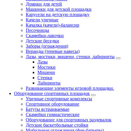
Домики для детей
Машинки для детской площадки
Карусели на детскую площадку
Качели уличные
Качалка (качели)-балансир
Песочницы
Скамейки-лавочки
Детские беседки
Заборы (ограждения)
Веранды (теневые навесы)
Лазы, мостики, мишени, стенки, лабиринты
Лазы
Мостики
Мишени
Стенки
Лабиринты
Развивающие элементы игровой площадки.
Оборудование спортивных площадок
Уличные спортивные комплексы
Спортивное оборудование
Батуты встраиваемые
Скамейки гимнастические
Оборудование для спортивных раздевалок
Детские баскетбольные стойки
Мобильные ограждения (фан-барьеры)