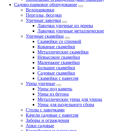
Садово-парковое оборудование
Велопарковки
Перголы, беседки
Уличные лавочки
Лавочки уличные из дерева
Лавочки уличные металлические
Уличные скамейки
Скамейки со спинкой
Кованые скамейки
Металлические скамейки
Невысокие скамейки
Маленькие скамейки
Большие скамейки
Садовые скамейки
Скамейки с навесом
Урны уличные
Урны под камень
Урны из бетона
Металлические урны для улицы
Урны для раздельного сбора
Столы с лавочками
Качели садовые с навесом
Заборы и ограждения
Арки садовые
Контейнерные площадки