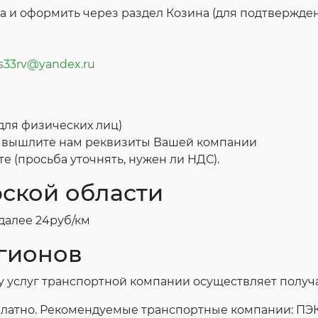
та и оформить через раздел Козина (для подтвержд
is33rv@yandex.ru
для физических лиц)
м вышлите нам реквизиты Вашей компании
е (просьба уточнять, нужен ли НДС).
ской области
 далее 24руб/км
егионов
 услуг транспортной компании осуществляет получа
платно. Рекомендуемые транспортные компании: ПЭК