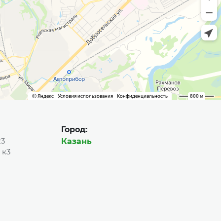
Город:
23
Казань
 к3