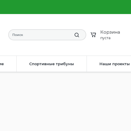
8 (904) 593-61-58
Заказать звонок
irdis33rv@yandex.ru
Написать на почту
Корзина
пуста
ие
Спортивные трибуны
Наши проекты