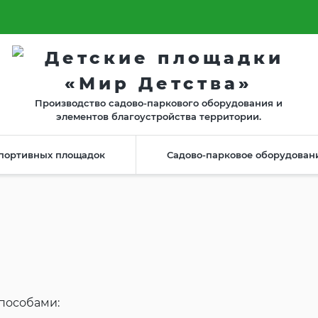
г. Владимир, ул. Гастелло, 23
онтаж
Контакты
г. Москва, Зелёный пр-т, 83 к3
Производство садово-паркового оборудования и
элементов благоустройства территории.
портивных площадок
Садово-парковое оборудован
пособами: