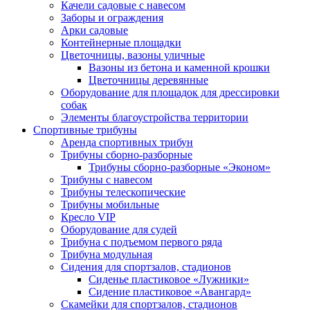
Качели садовые с навесом
Заборы и ограждения
Арки садовые
Контейнерные площадки
Цветочницы, вазоны уличные
Вазоны из бетона и каменной крошки
Цветочницы деревянные
Оборудование для площадок для дрессировки
собак
Элементы благоустройства территории
Спортивные трибуны
Аренда спортивных трибун
Трибуны сборно-разборные
Трибуны сборно-разборные «Эконом»
Трибуны с навесом
Трибуны телескопические
Трибуны мобильные
Кресло VIP
Оборудование для судей
Трибуна с подъемом первого ряда
Трибуна модульная
Сидения для спортзалов, стадионов
Сиденье пластиковое «Лужники»
Сидение пластиковое «Авангард»
Скамейки для спортзалов, стадионов