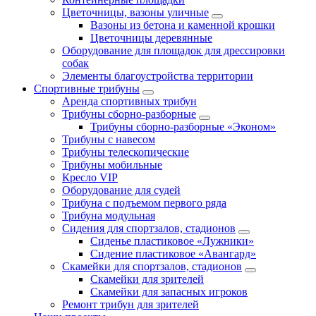
Цветочницы, вазоны уличные
Вазоны из бетона и каменной крошки
Цветочницы деревянные
Оборудование для площадок для дрессировки
собак
Элементы благоустройства территории
Спортивные трибуны
Аренда спортивных трибун
Трибуны сборно-разборные
Трибуны сборно-разборные «Эконом»
Трибуны с навесом
Трибуны телескопические
Трибуны мобильные
Кресло VIP
Оборудование для судей
Трибуна с подъемом первого ряда
Трибуна модульная
Сидения для спортзалов, стадионов
Сиденье пластиковое «Лужники»
Сидение пластиковое «Авангард»
Скамейки для спортзалов, стадионов
Скамейки для зрителей
Скамейки для запасных игроков
Ремонт трибун для зрителей