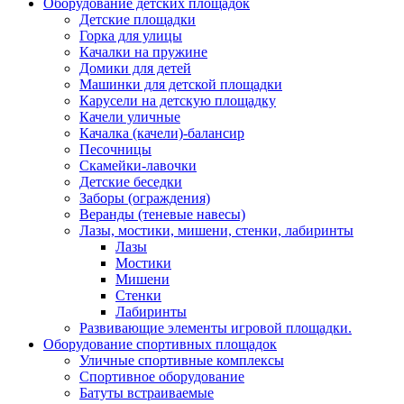
Оборудование детских площадок
Детские площадки
Горка для улицы
Качалки на пружине
Домики для детей
Машинки для детской площадки
Карусели на детскую площадку
Качели уличные
Качалка (качели)-балансир
Песочницы
Скамейки-лавочки
Детские беседки
Заборы (ограждения)
Веранды (теневые навесы)
Лазы, мостики, мишени, стенки, лабиринты
Лазы
Мостики
Мишени
Стенки
Лабиринты
Развивающие элементы игровой площадки.
Оборудование спортивных площадок
Уличные спортивные комплексы
Спортивное оборудование
Батуты встраиваемые