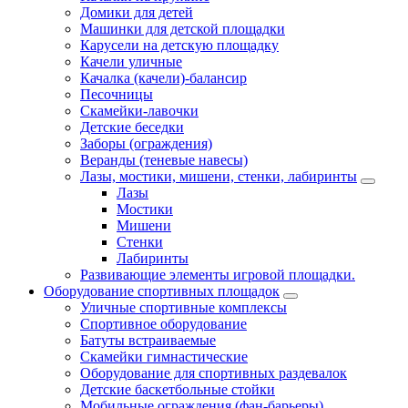
Домики для детей
Машинки для детской площадки
Карусели на детскую площадку
Качели уличные
Качалка (качели)-балансир
Песочницы
Скамейки-лавочки
Детские беседки
Заборы (ограждения)
Веранды (теневые навесы)
Лазы, мостики, мишени, стенки, лабиринты
Лазы
Мостики
Мишени
Стенки
Лабиринты
Развивающие элементы игровой площадки.
Оборудование спортивных площадок
Уличные спортивные комплексы
Спортивное оборудование
Батуты встраиваемые
Скамейки гимнастические
Оборудование для спортивных раздевалок
Детские баскетбольные стойки
Мобильные ограждения (фан-барьеры)