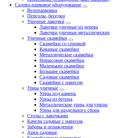
Садово-парковое оборудование
Велопарковки
Перголы, беседки
Уличные лавочки
Лавочки уличные из дерева
Лавочки уличные металлические
Уличные скамейки
Скамейки со спинкой
Кованые скамейки
Металлические скамейки
Невысокие скамейки
Маленькие скамейки
Большие скамейки
Садовые скамейки
Скамейки с навесом
Урны уличные
Урны под камень
Урны из бетона
Металлические урны для улицы
Урны для раздельного сбора
Столы с лавочками
Качели садовые с навесом
Заборы и ограждения
Арки садовые
Контейнерные площадки