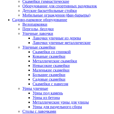
Скамейки гимнастические
Оборудование для спортивных раздевалок
Детские баскетбольные стойки
Мобильные ограждения (фан-барьеры)
Садово-парковое оборудование
Велопарковки
Перголы, беседки
Уличные лавочки
Лавочки уличные из дерева
Лавочки уличные металлические
Уличные скамейки
Скамейки со спинкой
Кованые скамейки
Металлические скамейки
Невысокие скамейки
Маленькие скамейки
Большие скамейки
Садовые скамейки
Скамейки с навесом
Урны уличные
Урны под камень
Урны из бетона
Металлические урны для улицы
Урны для раздельного сбора
Столы с лавочками