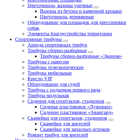
Цветочницы, вазоны уличные
Вазоны из бетона и каменной крошки
Цветочницы деревянные
Оборудование для площадок для дрессировки
собак
Элементы благоустройства территории
Спортивные трибуны
Аренда спортивных трибун
Трибуны сборно-разборные
Трибуны сборно-разборные «Эконом»
Трибуны с навесом
Трибуны телескопические
Трибуны мобильные
Кресло VIP
Оборудование для судей
Трибуна с подъемом первого ряда
Трибуна модульная
Сидения для спортзалов, стадионов
Сиденье пластиковое «Лужники»
Сидение пластиковое «Авангард»
Скамейки для спортзалов, стадионов
Скамейки для зрителей
Скамейки для запасных игроков
Ремонт трибун для зрителей