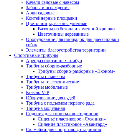
Качели садовые с навесом
Заборы и ограждения
Арки садовые
Контейнерные площадки
Цветочницы, вазоны уличные
Вазоны из бетона и каменной крошки
Цветочницы деревянные
Оборудование для площадок для дрессировки
собак
Элементы благоустройства территории
Спортивные трибуны
Аренда спортивных трибун
Трибуны сборно-разборные
Трибуны сборно-разборные «Эконом»
Трибуны с навесом
Трибуны телескопические
Трибуны мобильные
Кресло VIP
Оборудование для судей
Трибуна с подъемом первого ряда
Трибуна модульная
Сидения для спортзалов, стадионов
Сиденье пластиковое «Лужники»
Сидение пластиковое «Авангард»
Скамейки для спортзалов, стадионов