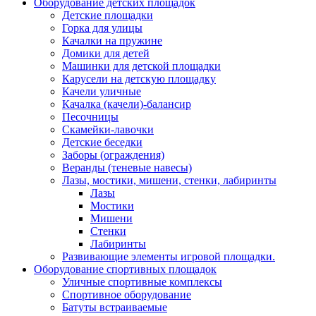
Оборудование детских площадок
Детские площадки
Горка для улицы
Качалки на пружине
Домики для детей
Машинки для детской площадки
Карусели на детскую площадку
Качели уличные
Качалка (качели)-балансир
Песочницы
Скамейки-лавочки
Детские беседки
Заборы (ограждения)
Веранды (теневые навесы)
Лазы, мостики, мишени, стенки, лабиринты
Лазы
Мостики
Мишени
Стенки
Лабиринты
Развивающие элементы игровой площадки.
Оборудование спортивных площадок
Уличные спортивные комплексы
Спортивное оборудование
Батуты встраиваемые