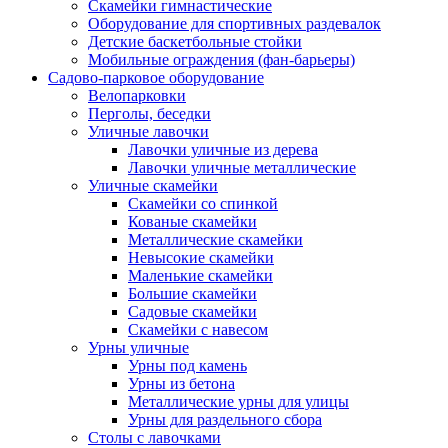
Скамейки гимнастические
Оборудование для спортивных раздевалок
Детские баскетбольные стойки
Мобильные ограждения (фан-барьеры)
Садово-парковое оборудование
Велопарковки
Перголы, беседки
Уличные лавочки
Лавочки уличные из дерева
Лавочки уличные металлические
Уличные скамейки
Скамейки со спинкой
Кованые скамейки
Металлические скамейки
Невысокие скамейки
Маленькие скамейки
Большие скамейки
Садовые скамейки
Скамейки с навесом
Урны уличные
Урны под камень
Урны из бетона
Металлические урны для улицы
Урны для раздельного сбора
Столы с лавочками