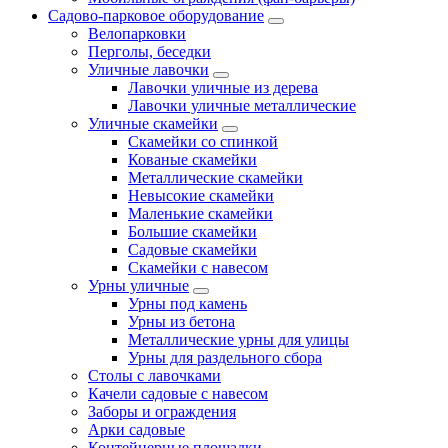
Садово-парковое оборудование
Велопарковки
Перголы, беседки
Уличные лавочки
Лавочки уличные из дерева
Лавочки уличные металлические
Уличные скамейки
Скамейки со спинкой
Кованые скамейки
Металлические скамейки
Невысокие скамейки
Маленькие скамейки
Большие скамейки
Садовые скамейки
Скамейки с навесом
Урны уличные
Урны под камень
Урны из бетона
Металлические урны для улицы
Урны для раздельного сбора
Столы с лавочками
Качели садовые с навесом
Заборы и ограждения
Арки садовые
Контейнерные площадки