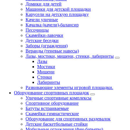
Домики для детей
Машинки для детской площадки
Карусели на детскую площадку
Качели уличные
Качалка (качели)-балансир
Песочницы
Скамейки-лавочки
Детские беседки
Заборы (ограждения)
Веранды (теневые навесы)
Лазы, мостики, мишени, стенки, лабиринты
Лазы
Мостики
Мишени
Стенки
Лабиринты
Развивающие элементы игровой площадки.
Оборудование спортивных площадок
Уличные спортивные комплексы
Спортивное оборудование
Батуты встраиваемые
Скамейки гимнастические
Оборудование для спортивных раздевалок
Детские баскетбольные стойки
Мобильные ограждения (фан-барьеры)